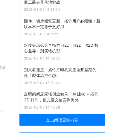
量工装夹具落地实战
2026-08-05 14:54:04
固件、切片频繁更新！拓竹用户必须懂：新
版本不一定等于更好用
2026-08-05 14:22:22
双喷头怎么选？拓竹 H2C、H2D、X2D 核
心差异，别买错机型
2026-08-04 14:39:52
变得
别只看速度！拓竹打印机真正拉开差距的，
是「腔体温控生态」
2026-08-04 13:59:42
全职妈妈居家轻创业实录：AI 建模 + 拓竹
3D 打印，把儿童文创卖到海外
2026-08-03 14:45:38
道。
点击阅读更多内容