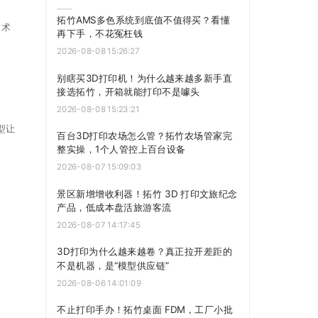
拓竹AMS多色系统到底值不值得买？看懂
技术
再下手，不花冤枉钱
2026-08-08 15:26:27
别瞎买3D打印机！为什么越来越多新手直
接选拓竹，开箱就能打印不是噱头
2026-08-08 15:23:21
型让
百台3D打印农场怎么管？拓竹农场管家完
整实操，1个人管控上百台设备
2026-08-07 15:09:03
景区新增增收利器！拓竹 3D 打印文旅纪念
产品，低成本盘活旅游客流
2026-08-07 14:17:45
3D打印为什么越来越卷？真正拉开差距的
不是机器，是“模型供应链”
2026-08-06 14:01:09
不止打印手办！拓竹桌面 FDM，工厂小批