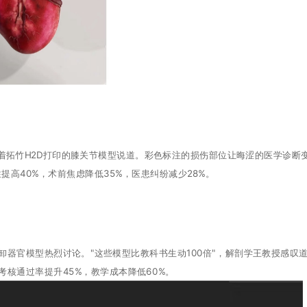
着拓竹H2D打印的膝关节模型说道。彩色标注的损伤部位让晦涩的医学诊断
高40%，术前焦虑降低35%，医患纠纷减少28%。
卸器官模型热烈讨论。"这些模型比教科书生动100倍"，解剖学王教授感叹
核通过率提升45%，教学成本降低60%。