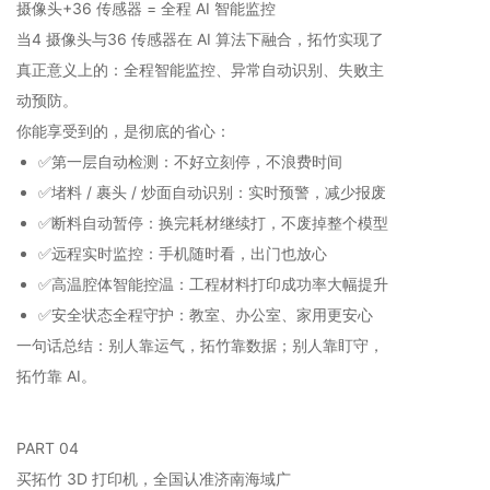
摄像头+36 传感器 = 全程 AI 智能监控
当4 摄像头与36 传感器在 AI 算法下融合，拓竹实现了
真正意义上的：全程智能监控、异常自动识别、失败主
动预防。
你能享受到的，是彻底的省心：
✅第一层自动检测：不好立刻停，不浪费时间
✅堵料 / 裹头 / 炒面自动识别：实时预警，减少报废
✅断料自动暂停：换完耗材继续打，不废掉整个模型
✅远程实时监控：手机随时看，出门也放心
✅高温腔体智能控温：工程材料打印成功率大幅提升
✅安全状态全程守护：教室、办公室、家用更安心
一句话总结：别人靠运气，拓竹靠数据；别人靠盯守，
拓竹靠 AI。
PART 04
买拓竹 3D 打印机，全国认准济南海域广