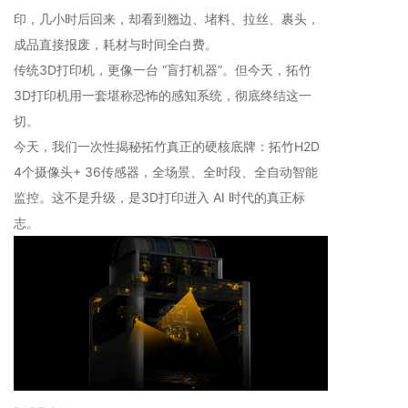
印，几小时后回来，却看到翘边、堵料、拉丝、裹头，
成品直接报废，耗材与时间全白费。
传统3D打印机，更像一台 “盲打机器”。但今天，拓竹
3D打印机用一套堪称恐怖的感知系统，彻底终结这一
切。
今天，我们一次性揭秘拓竹真正的硬核底牌：拓竹H2D
4个摄像头+ 36传感器，全场景、全时段、全自动智能
监控。这不是升级，是3D打印进入 AI 时代的真正标
志。