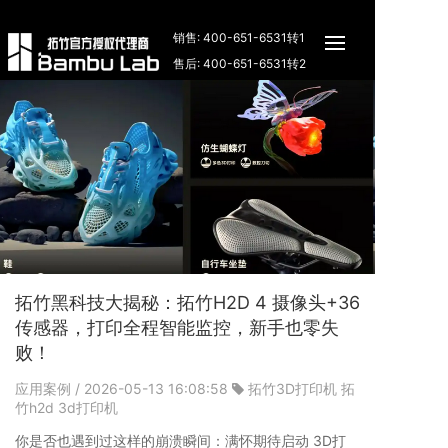
销售: 400-651-6531转1
售后: 400-651-6531转2
拓竹黑科技大揭秘：拓竹H2D 4 摄像头+36
传感器，打印全程智能监控，新手也零失
败！
应用案例
/ 2026-05-13 16:08:58
拓竹3D打印机
拓
竹h2d
3d打印机
你是否也遇到过这样的崩溃瞬间：满怀期待启动 3D打