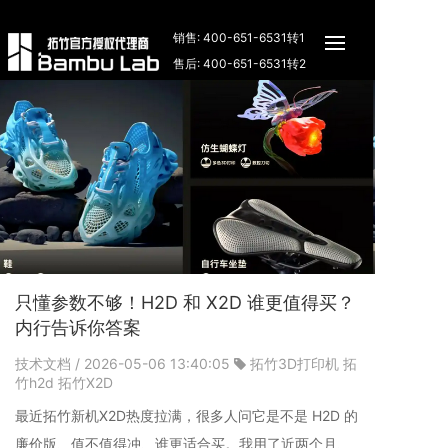
销售: 400-651-6531转1
售后: 400-651-6531转2
只懂参数不够！H2D 和 X2D 谁更值得买？
内行告诉你答案
技术文档
/ 2026-05-06 13:40:05
拓竹3D打印机
拓
竹h2d
拓竹X2D
最近拓竹新机X2D热度拉满，很多人问它是不是 H2D 的
廉价版、值不值得冲、谁更适合买。我用了近两个月、