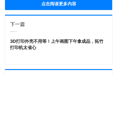
点击阅读更多内容
下一篇
3D打印外壳不用等！上午画图下午拿成品，拓竹
打印机太省心
上一篇
3D打印完整流程：从模型到成品，一篇讲清楚
（拓竹生态版）
拓竹3D打印机